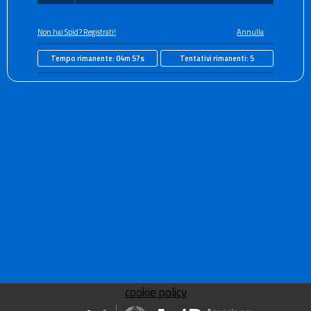
Non hai Spid? Registrati!
Annulla
Tempo rimanente:
04m 57s
Tentativi rimanenti:
5
cookie policy