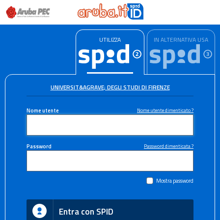
UTILIZZA
IN ALTERNATIVA USA
UNIVERSIT&AGRAVE; DEGLI STUDI DI FIRENZE
Nome utente
Nome utente dimenticato ?
Password
Password dimenticata ?
Mostra password
Entra con SPID