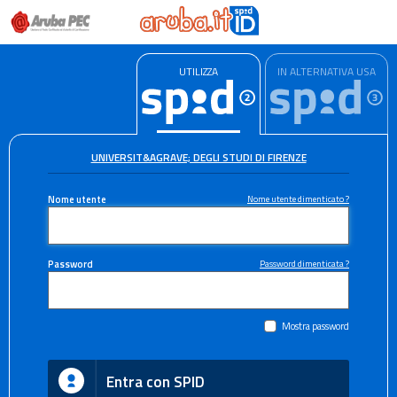
UTILIZZA
IN ALTERNATIVA USA
UNIVERSIT&AGRAVE; DEGLI STUDI DI FIRENZE
Nome utente
Nome utente dimenticato ?
Password
Password dimenticata ?
Mostra password
Entra con SPID