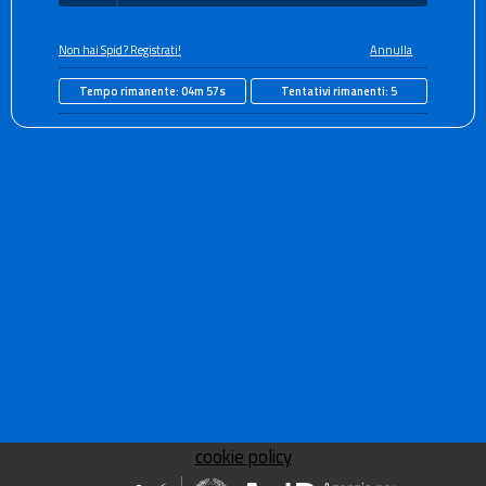
Non hai Spid? Registrati!
Annulla
Tempo rimanente:
04m 57s
Tentativi rimanenti:
5
cookie policy