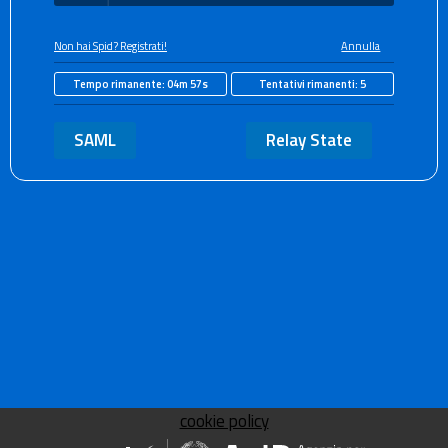
Non hai Spid? Registrati!
Annulla
Tempo rimanente:
04m 57s
Tentativi rimanenti:
5
SAML
Relay State
cookie policy