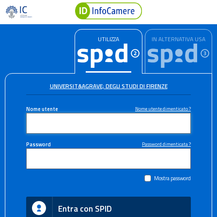
UTILIZZA
IN ALTERNATIVA USA
UNIVERSIT&AGRAVE; DEGLI STUDI DI FIRENZE
Nome utente
Nome utente dimenticato ?
Password
Password dimenticata ?
Mostra password
Entra con SPID