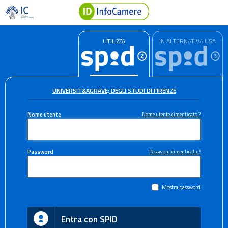
UTILIZZA
IN ALTERNATIVA USA
UNIVERSIT&AGRAVE; DEGLI STUDI DI FIRENZE
Nome utente
Nome utente dimenticato ?
Password
Password dimenticata ?
Mostra password
Entra con SPID