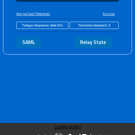
Non hai Spid? Registrati!
Annulla
Tempo rimanente:
04m 57s
Tentativi rimanenti:
5
SAML
Relay State
cookie policy