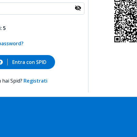
: 5
 password?
Entra con SPID
 hai Spid?
Registrati