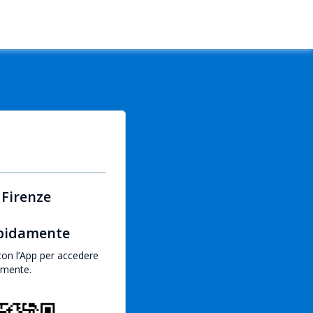
 Firenze
apidamente
con l’App per accedere
emente.