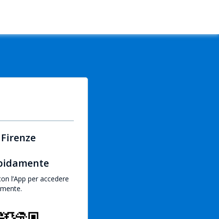
 Firenze
apidamente
con l’App per accedere
emente.