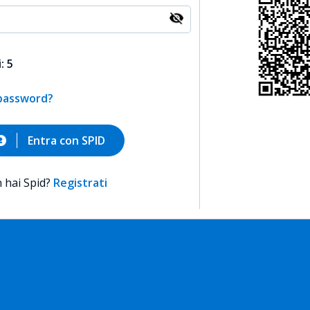
: 5
 password?
Entra con SPID
 hai Spid?
Registrati