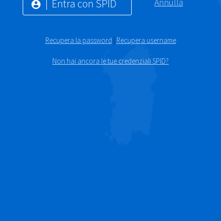
Entra con SPID
Annulla
account_circle
Recupera la password
|
Recupera username
Non hai ancora le tue credenziali SPID?