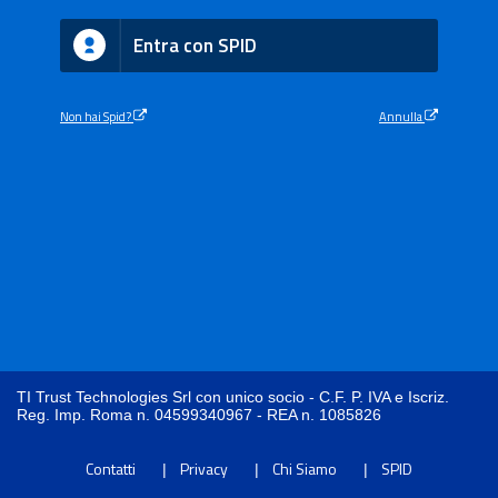
Entra con SPID
Non hai Spid?
Annulla
TI Trust Technologies Srl con unico socio - C.F. P. IVA e Iscriz.
Reg. Imp. Roma n. 04599340967 - REA n. 1085826
Contatti
Privacy
Chi Siamo
SPID