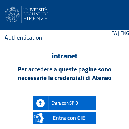
ITA
|
ENG
Authentication
intranet
Per accedere a queste pagine sono
necessarie le credenziali di Ateneo
Entra con SPID
CIE
ID