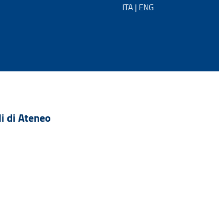
ITA
|
ENG
i di Ateneo