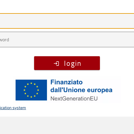
te
word
login
tication system