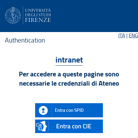
ITA
|
ENG
Authentication
intranet
Per accedere a queste pagine sono
necessarie le credenziali di Ateneo
Entra con SPID
CIE
ID