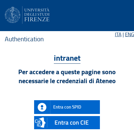
ITA
|
ENG
Authentication
intranet
Per accedere a queste pagine sono
necessarie le credenziali di Ateneo
Entra con SPID
CIE
ID